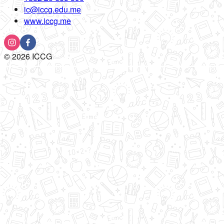
ic@iccg.edu.me
www.iccg.me
©
2026
ICCG