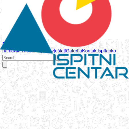
Početna
O
nama
Aktivnosti
Propisi
Izvještaji
Galerija
Kontakt
Ispitanko