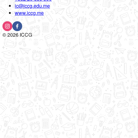
ic@iccg.edu.me
www.iccg.me
©
2026
ICCG