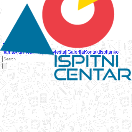
Početna
O
nama
Aktivnosti
Propisi
Izvještaji
Galerija
Kontakt
Ispitanko