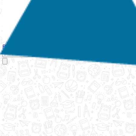
Početna
O nama
Aktivnosti
Propisi
Izvještaji
Galerija
Kontakt
Ispi