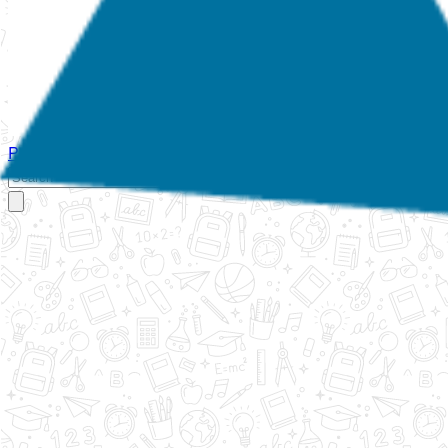
Početna
O nama
Aktivnosti
Propisi
Izvještaji
Galerija
Kontakt
Ispi