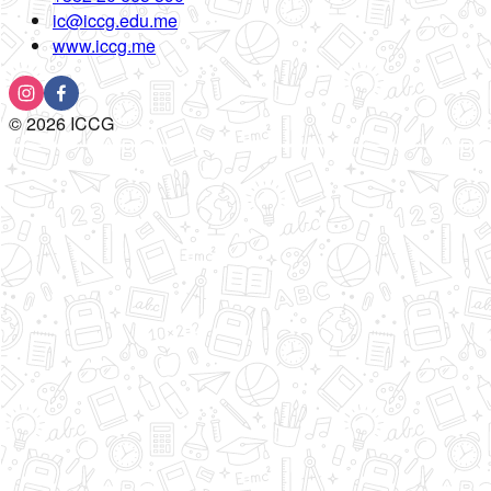
ic@iccg.edu.me
www.iccg.me
©
2026
ICCG