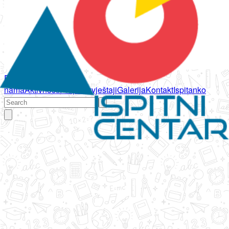
Početna
O
nama
Aktivnosti
Propisi
Izvještaji
Galerija
Kontakt
Ispitanko