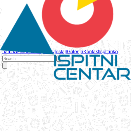
Početna
O
nama
Aktivnosti
Propisi
Izvještaji
Galerija
Kontakt
Ispitanko