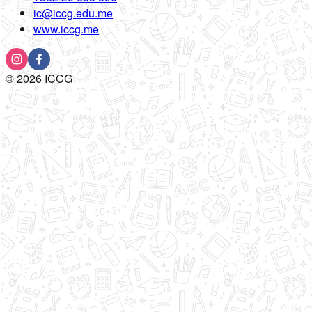
ic@iccg.edu.me
www.iccg.me
©
2026
ICCG