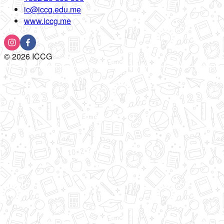
ic@iccg.edu.me
www.iccg.me
©
2026
ICCG