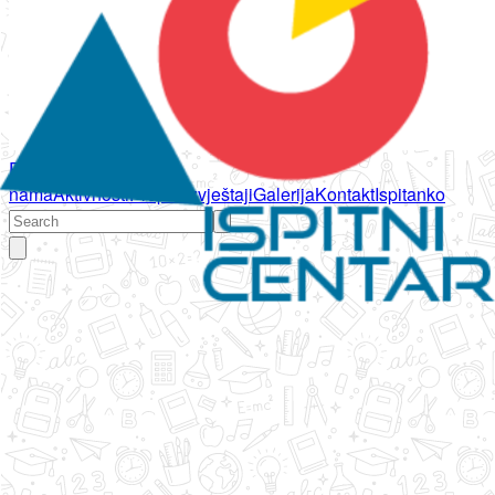
Početna
O
nama
Aktivnosti
Propisi
Izvještaji
Galerija
Kontakt
Ispitanko