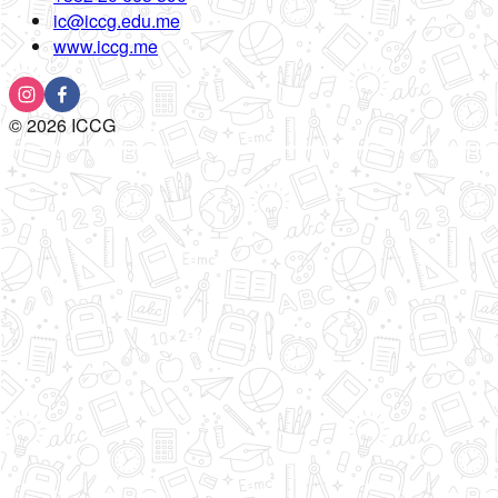
ic@iccg.edu.me
www.iccg.me
©
2026
ICCG