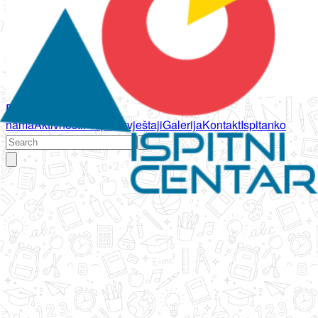
Početna
O
nama
Aktivnosti
Propisi
Izvještaji
Galerija
Kontakt
Ispitanko