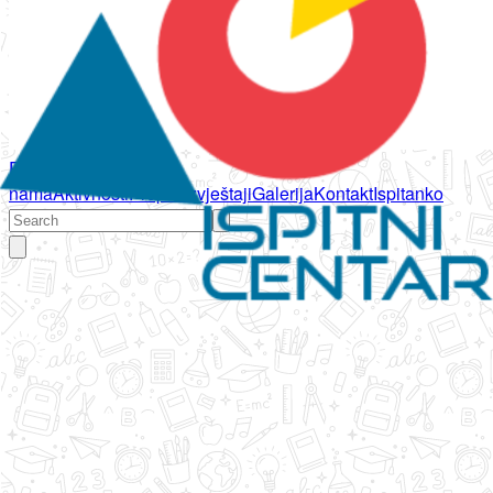
Početna
O
nama
Aktivnosti
Propisi
Izvještaji
Galerija
Kontakt
Ispitanko