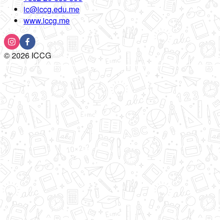
ic@iccg.edu.me
www.iccg.me
©
2026
ICCG