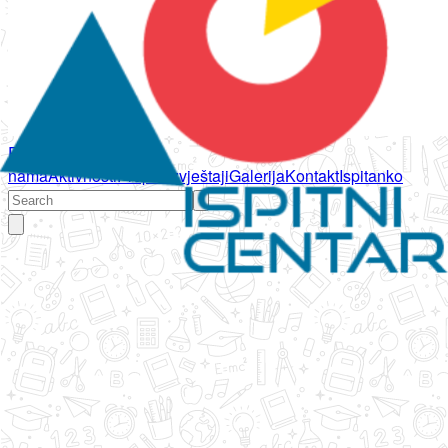
Početna
O
nama
Aktivnosti
Propisi
Izvještaji
Galerija
Kontakt
Ispitanko