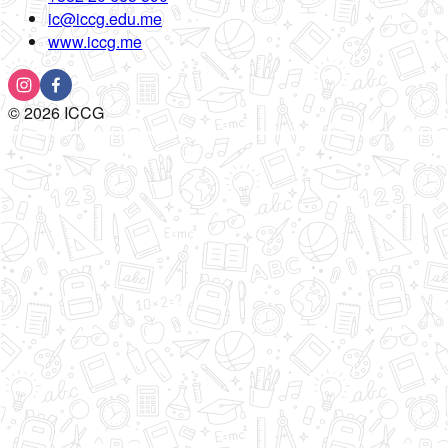
ic@iccg.edu.me
www.iccg.me
©
2026
ICCG