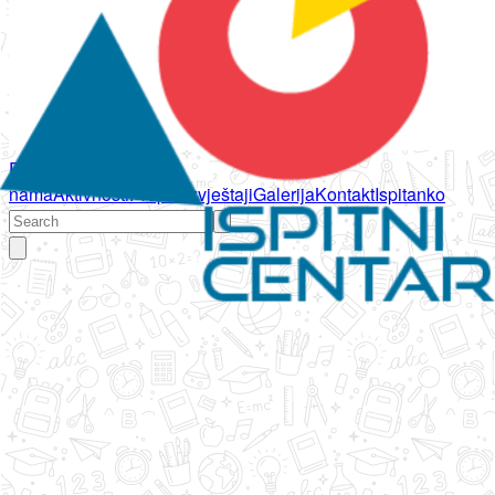
Početna
O
nama
Aktivnosti
Propisi
Izvještaji
Galerija
Kontakt
Ispitanko