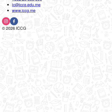
ic@iccg.edu.me
www.iccg.me
©
2026
ICCG