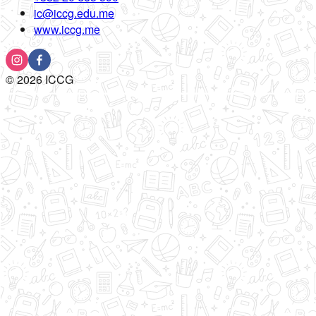
ic@iccg.edu.me
www.iccg.me
©
2026
ICCG