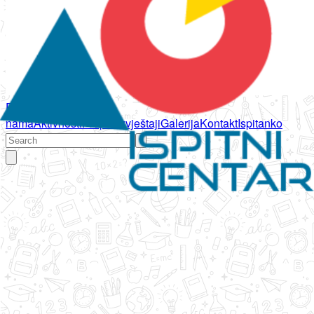
Početna
O
nama
Aktivnosti
Propisi
Izvještaji
Galerija
Kontakt
Ispitanko