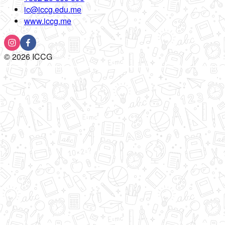
ic@iccg.edu.me
www.iccg.me
©
2026
ICCG