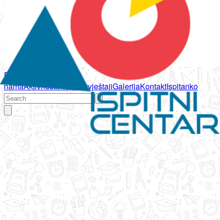
Početna
O
nama
Aktivnosti
Propisi
Izvještaji
Galerija
Kontakt
Ispitanko