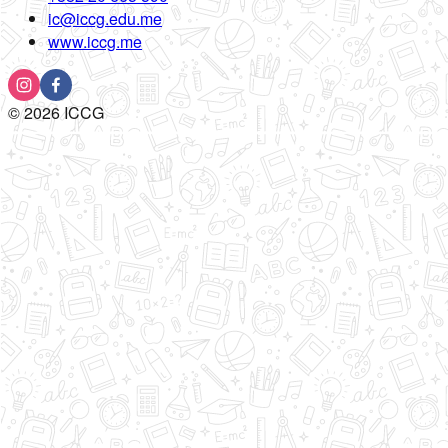
ic@iccg.edu.me
www.iccg.me
©
2026
ICCG