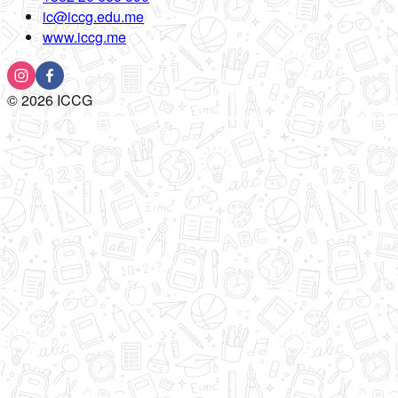
ic@iccg.edu.me
www.iccg.me
©
2026
ICCG