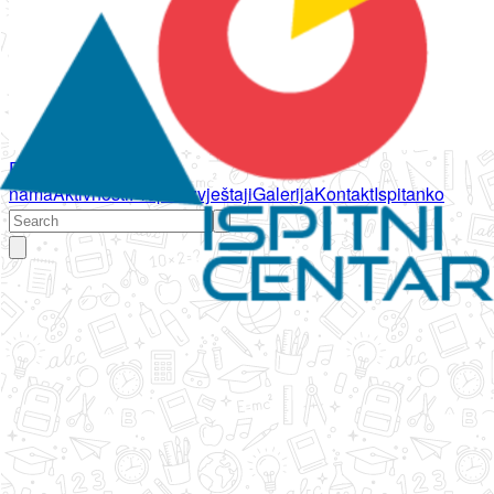
Početna
O
nama
Aktivnosti
Propisi
Izvještaji
Galerija
Kontakt
Ispitanko