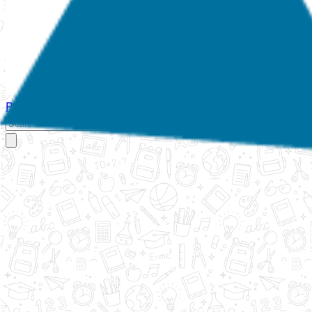
Početna
O nama
Aktivnosti
Propisi
Izvještaji
Galerija
Kontakt
Ispi