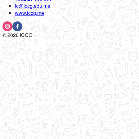
ic@iccg.edu.me
www.iccg.me
©
2026
ICCG