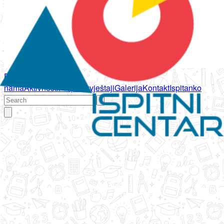
Početna
O
nama
Aktivnosti
Propisi
Izvještaji
Galerija
Kontakt
Ispitanko