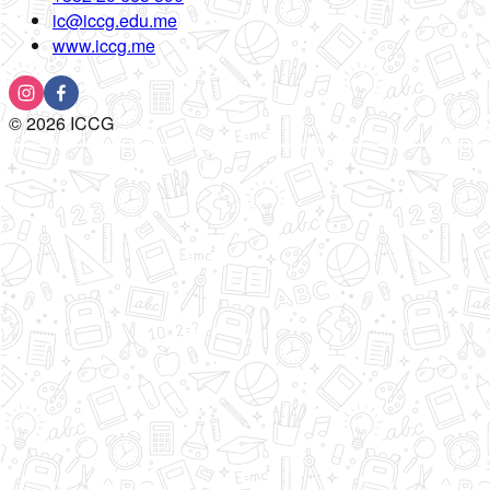
ic@iccg.edu.me
www.iccg.me
©
2026
ICCG