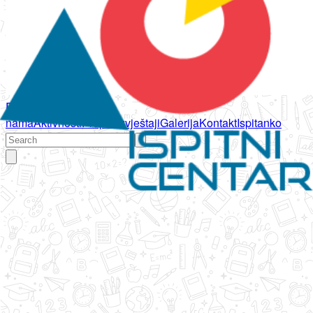
Početna
O
nama
Aktivnosti
Propisi
Izvještaji
Galerija
Kontakt
Ispitanko