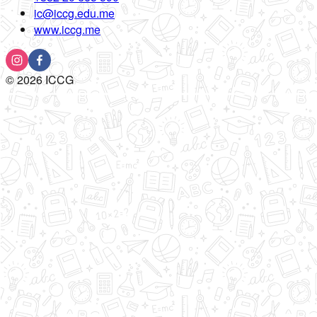
ic@iccg.edu.me
www.iccg.me
©
2026
ICCG