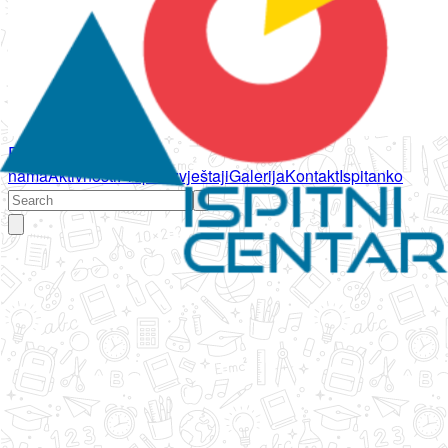
Početna
O
nama
Aktivnosti
Propisi
Izvještaji
Galerija
Kontakt
Ispitanko