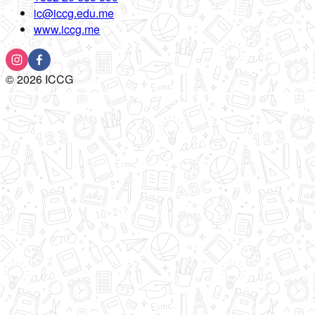
ic@iccg.edu.me
www.iccg.me
©
2026
ICCG