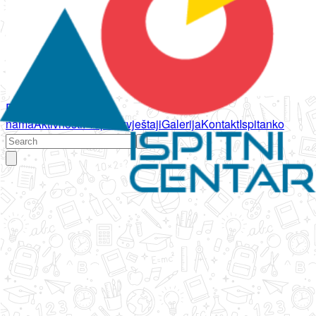
Početna
O
nama
Aktivnosti
Propisi
Izvještaji
Galerija
Kontakt
Ispitanko