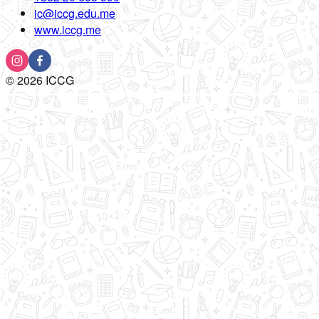
ic@iccg.edu.me
www.iccg.me
©
2026
ICCG