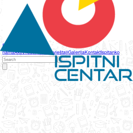
Početna
O
nama
Aktivnosti
Propisi
Izvještaji
Galerija
Kontakt
Ispitanko