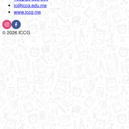
ic@iccg.edu.me
www.iccg.me
©
2026
ICCG