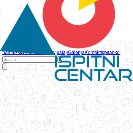
Početna
O
nama
Aktivnosti
Propisi
Izvještaji
Galerija
Kontakt
Ispitanko