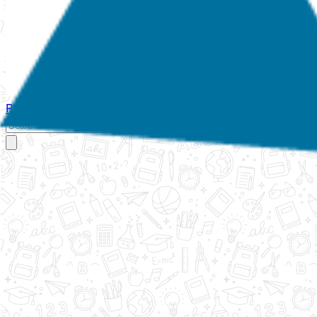
Početna
O nama
Aktivnosti
Propisi
Izvještaji
Galerija
Kontakt
Ispi