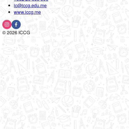
ic@iccg.edu.me
www.iccg.me
©
2026
ICCG