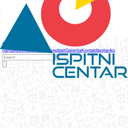
Početna
O
nama
Aktivnosti
Propisi
Izvještaji
Galerija
Kontakt
Ispitanko