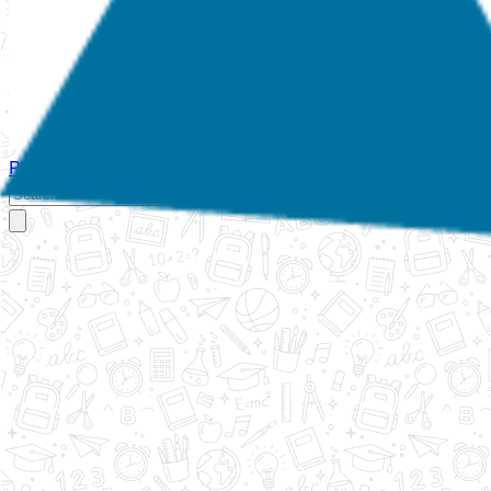
Početna
O nama
Aktivnosti
Propisi
Izvještaji
Galerija
Kontakt
Ispi