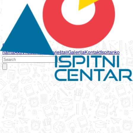
Početna
O
nama
Aktivnosti
Propisi
Izvještaji
Galerija
Kontakt
Ispitanko