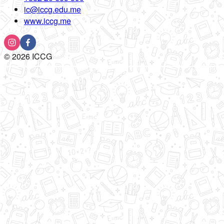
ic@iccg.edu.me
www.iccg.me
©
2026
ICCG