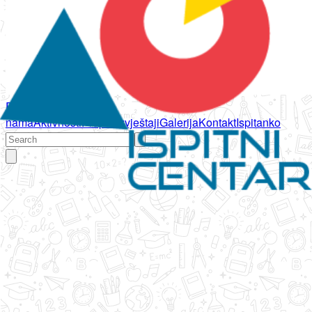
Početna
O
nama
Aktivnosti
Propisi
Izvještaji
Galerija
Kontakt
Ispitanko