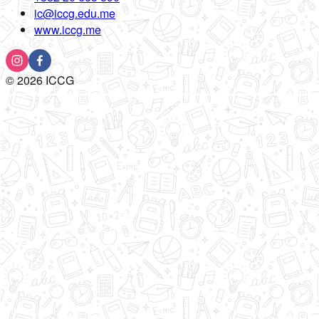
ic@iccg.edu.me
www.iccg.me
©
2026
ICCG