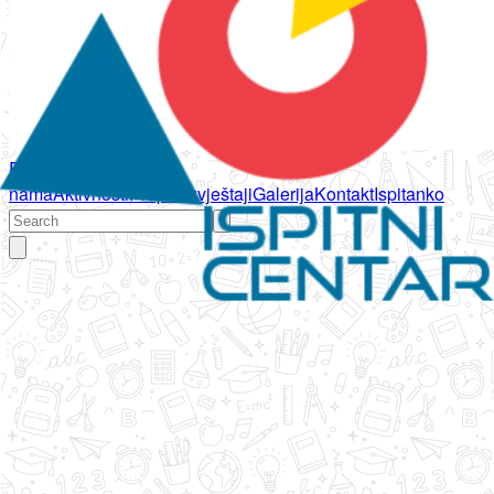
Početna
O
nama
Aktivnosti
Propisi
Izvještaji
Galerija
Kontakt
Ispitanko