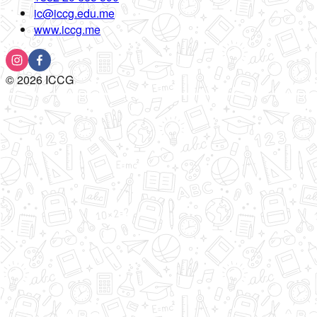
ic@iccg.edu.me
www.iccg.me
©
2026
ICCG