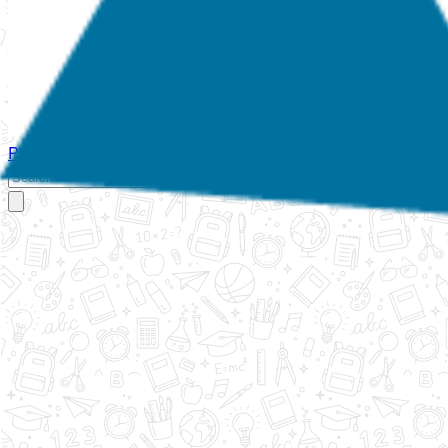
Početna
O nama
Aktivnosti
Propisi
Izvještaji
Galerija
Kontakt
Ispi