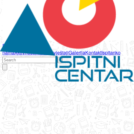
Početna
O
nama
Aktivnosti
Propisi
Izvještaji
Galerija
Kontakt
Ispitanko