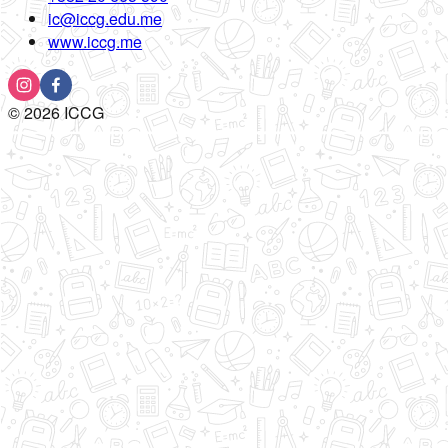
ic@iccg.edu.me
www.iccg.me
©
2026
ICCG