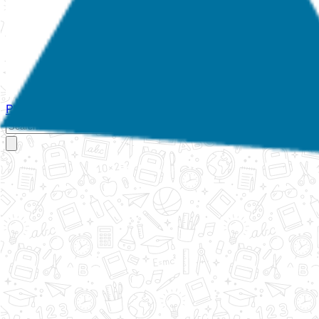
Početna
O nama
Aktivnosti
Propisi
Izvještaji
Galerija
Kontakt
Ispi