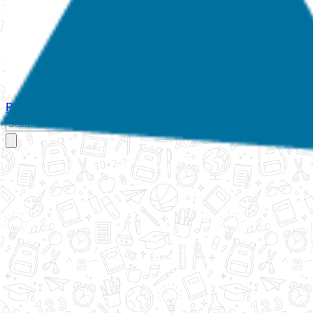
Početna
O nama
Aktivnosti
Propisi
Izvještaji
Galerija
Kontakt
Ispi