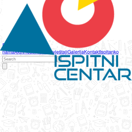
Početna
O
nama
Aktivnosti
Propisi
Izvještaji
Galerija
Kontakt
Ispitanko