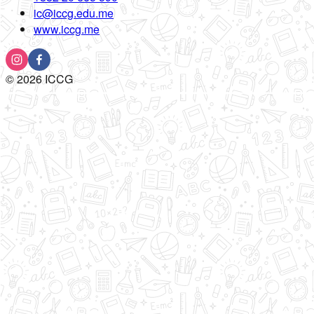
ic@iccg.edu.me
www.iccg.me
©
2026
ICCG