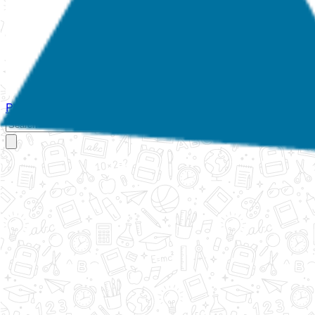
Početna
O nama
Aktivnosti
Propisi
Izvještaji
Galerija
Kontakt
Ispi