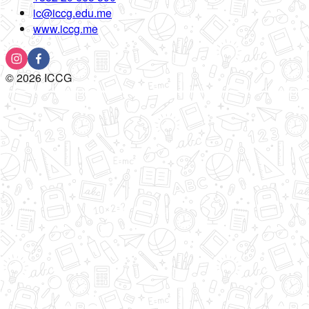
ic@iccg.edu.me
www.iccg.me
©
2026
ICCG