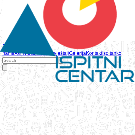
Početna
O
nama
Aktivnosti
Propisi
Izvještaji
Galerija
Kontakt
Ispitanko