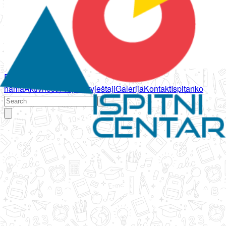
Početna
O
nama
Aktivnosti
Propisi
Izvještaji
Galerija
Kontakt
Ispitanko