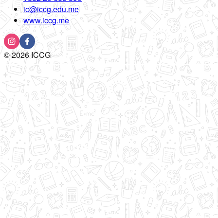
ic@iccg.edu.me
www.iccg.me
©
2026
ICCG