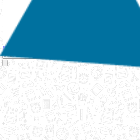
Početna
O nama
Aktivnosti
Propisi
Izvještaji
Galerija
Kontakt
Ispi