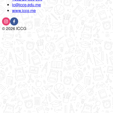
ic@iccg.edu.me
www.iccg.me
©
2026
ICCG