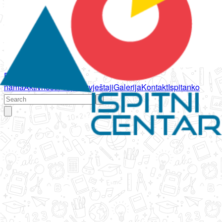
Početna
O
nama
Aktivnosti
Propisi
Izvještaji
Galerija
Kontakt
Ispitanko