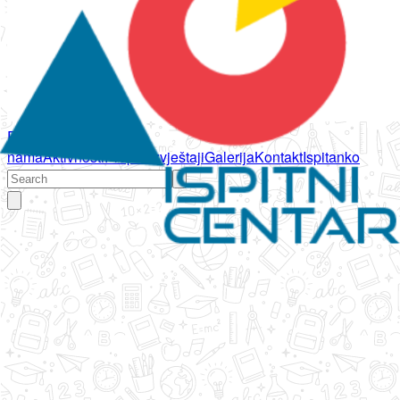
Početna
O
nama
Aktivnosti
Propisi
Izvještaji
Galerija
Kontakt
Ispitanko