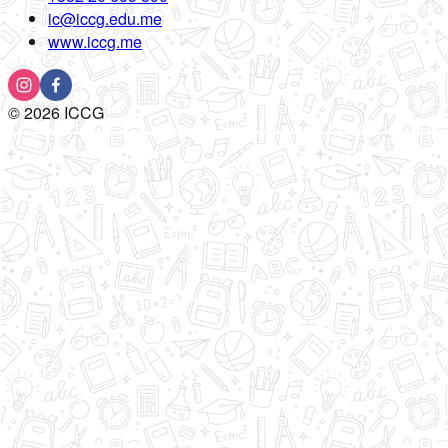
ic@iccg.edu.me
www.iccg.me
©
2026
ICCG