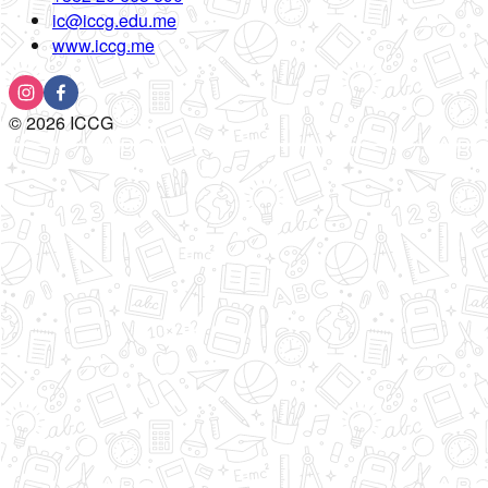
ic@iccg.edu.me
www.iccg.me
©
2026
ICCG