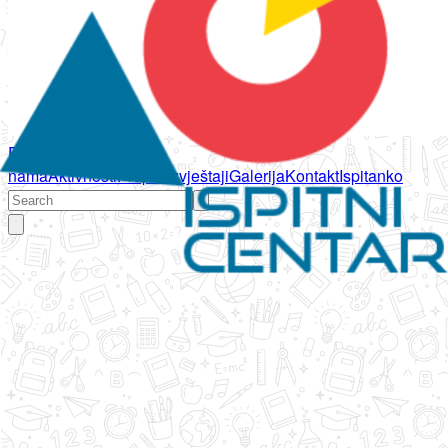
Početna
O
nama
Aktivnosti
Propisi
Izvještaji
Galerija
Kontakt
Ispitanko