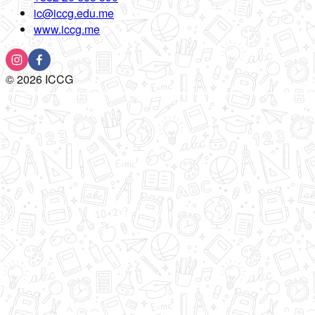
ic@iccg.edu.me
www.iccg.me
©
2026
ICCG