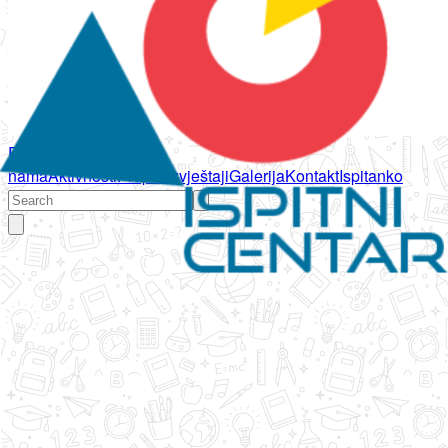
Početna
O
nama
Aktivnosti
Propisi
Izvještaji
Galerija
Kontakt
Ispitanko