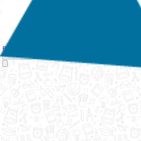
Početna
O nama
Aktivnosti
Propisi
Izvještaji
Galerija
Kontakt
Ispi