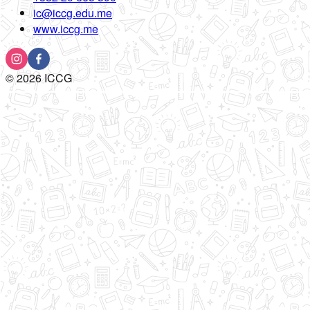
ic@iccg.edu.me
www.iccg.me
©
2026
ICCG