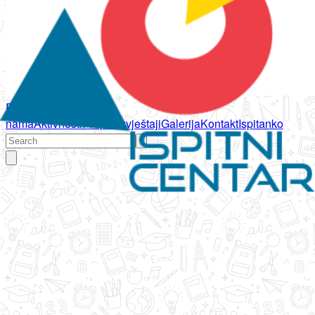
Početna
O
nama
Aktivnosti
Propisi
Izvještaji
Galerija
Kontakt
Ispitanko