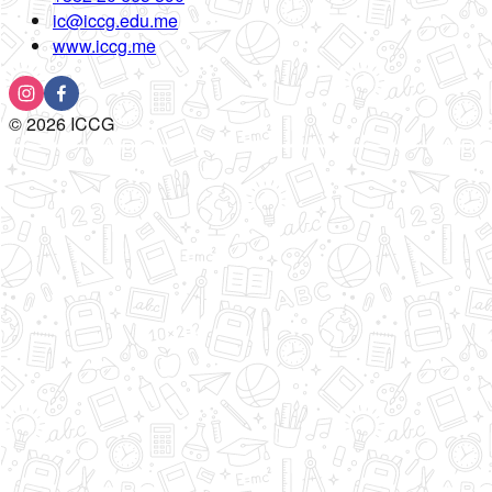
ic@iccg.edu.me
www.iccg.me
©
2026
ICCG