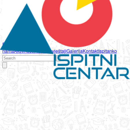
Početna
O
nama
Aktivnosti
Propisi
Izvještaji
Galerija
Kontakt
Ispitanko