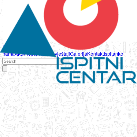
Početna
O
nama
Aktivnosti
Propisi
Izvještaji
Galerija
Kontakt
Ispitanko