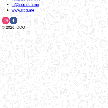
ic@iccg.edu.me
www.iccg.me
©
2026
ICCG