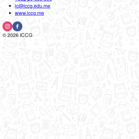
ic@iccg.edu.me
www.iccg.me
©
2026
ICCG