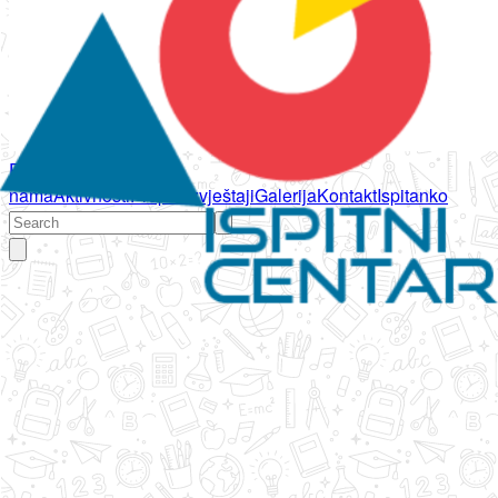
Početna
O
nama
Aktivnosti
Propisi
Izvještaji
Galerija
Kontakt
Ispitanko