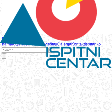
Početna
O
nama
Aktivnosti
Propisi
Izvještaji
Galerija
Kontakt
Ispitanko