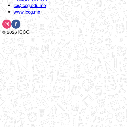
ic@iccg.edu.me
www.iccg.me
©
2026
ICCG