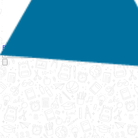
Početna
O nama
Aktivnosti
Propisi
Izvještaji
Galerija
Kontakt
Ispi