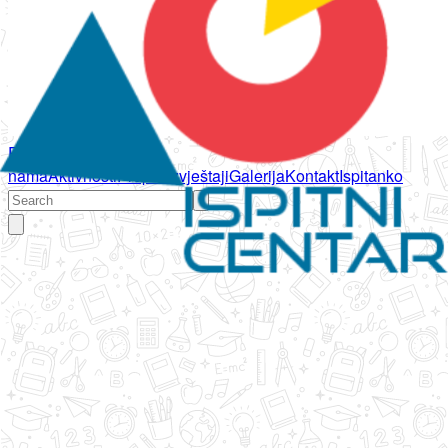
Početna
O
nama
Aktivnosti
Propisi
Izvještaji
Galerija
Kontakt
Ispitanko