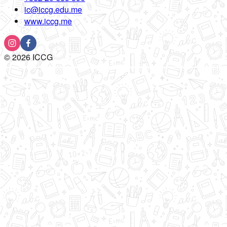
ic@iccg.edu.me
www.iccg.me
©
2026
ICCG