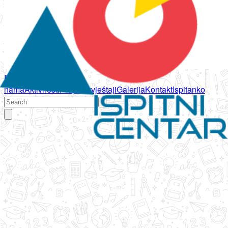
Početna
O
nama
Aktivnosti
Propisi
Izvještaji
Galerija
Kontakt
Ispitanko