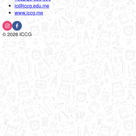
ic@iccg.edu.me
www.iccg.me
©
2026
ICCG